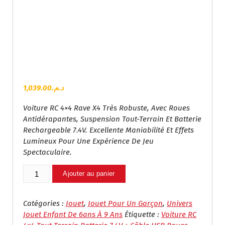
1,039.00
د.م.
Voiture RC 4×4 Rave X4 Très Robuste, Avec Roues
Antidérapantes, Suspension Tout-Terrain Et Batterie
Rechargeable 7.4V. Excellente Maniabilité Et Effets
Lumineux Pour Une Expérience De Jeu
Spectaculaire.
Quantité
Ajouter au panier
De
Rave
X4
Catégories :
Jouet
,
Jouet Pour Un Garçon
,
Univers
–
Jouet Enfant De 6ans À 9 Ans
Étiquette :
Voiture RC