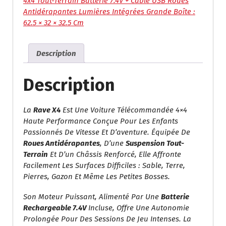
Voiture
4x4 Tout-Terrain Batterie 7.4V + Câble USB Roues
RC
Antidérapantes Lumières Intégrées Grande Boîte :
Tout-
62.5 × 32 × 32.5 Cm
Terrain
4x4
Description
Rechargeable
Description
La
Rave X4
Est Une Voiture Télécommandée 4×4
Haute Performance Conçue Pour Les Enfants
Passionnés De Vitesse Et D’aventure. Équipée De
Roues Antidérapantes
, D’une
Suspension Tout-
Terrain
Et D’un Châssis Renforcé, Elle Affronte
Facilement Les Surfaces Difficiles : Sable, Terre,
Pierres, Gazon Et Même Les Petites Bosses.
Son Moteur Puissant, Alimenté Par Une
Batterie
Rechargeable 7.4V
Incluse, Offre Une Autonomie
Prolongée Pour Des Sessions De Jeu Intenses. La