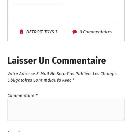
د
.
.
5
م
7
.
9
8
.
DETROIT TOYS 3
0 Commentaires
4
0
9
0
.
.
0
Laisser Un Commentaire
0
.
Votre Adresse E-Mail Ne Sera Pas Publiée.
Les Champs
Obligatoires Sont Indiqués Avec
*
Commentaire
*