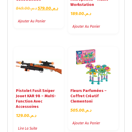
Workstation
L
L
849.00
د.م.
579.00
د.م.
189.00
د.م.
E
E
P
P
Ajouter Au Panier
Ajouter Au Panier
R
R
I
I
X
X
I
A
N
C
I
T
T
U
I
E
A
L
L
E
Pistolet Fusil Sniper
Fleurs Parfumées –
É
S
Jouet KAR 98 – Multi-
Coffret Créatif
T
T
Function Avec
Clementoni
A
Accessoires
505.00
د.م.
I
:
129.00
د.م.
T
د
Ajouter Au Panier
.
Lire La Suite
:
م