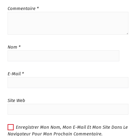
T
د
Commentaire
*
.
:
م
د
.
.
5
م
3
.
5
Nom
*
6
.
5
0
9
0
.
.
E-Mail
*
0
0
.
Site Web
Enregistrer Mon Nom, Mon E-Mail Et Mon Site Dans Le
Navigateur Pour Mon Prochain Commentaire.