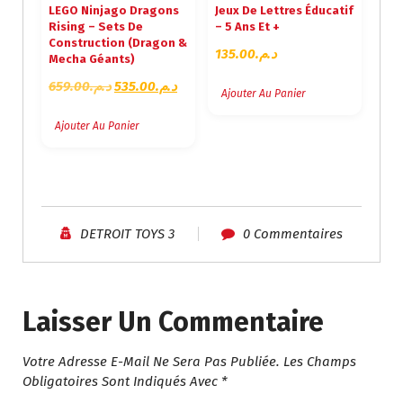
LEGO Ninjago Dragons
Jeux De Lettres Éducatif
Rising – Sets De
– 5 Ans Et +
Construction (Dragon &
135.00
د.م.
Mecha Géants)
L
L
659.00
د.م.
535.00
د.م.
Ajouter Au Panier
E
E
P
P
Ajouter Au Panier
R
R
I
I
X
X
I
A
N
C
DETROIT TOYS 3
0 Commentaires
I
T
T
U
I
E
A
L
Laisser Un Commentaire
L
E
É
S
Votre Adresse E-Mail Ne Sera Pas Publiée.
Les Champs
T
T
Obligatoires Sont Indiqués Avec
*
A
I
: