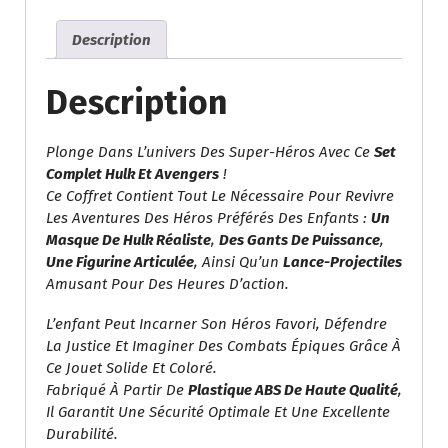
Hulk
–
Description
Masque,
Gants
Et
Description
Figurines
Avec
Plonge Dans L’univers Des Super-Héros Avec Ce
Set
Accessoires
Complet Hulk Et Avengers
!
Ce Coffret Contient Tout Le Nécessaire Pour Revivre
Les Aventures Des Héros Préférés Des Enfants :
Un
Masque De Hulk Réaliste
,
Des Gants De Puissance
,
Une Figurine Articulée
, Ainsi Qu’un
Lance-Projectiles
Amusant Pour Des Heures D’action.
L’enfant Peut Incarner Son Héros Favori, Défendre
La Justice Et Imaginer Des Combats Épiques Grâce À
Ce Jouet Solide Et Coloré.
Fabriqué À Partir De
Plastique ABS De Haute Qualité
,
Il Garantit Une Sécurité Optimale Et Une Excellente
Durabilité.