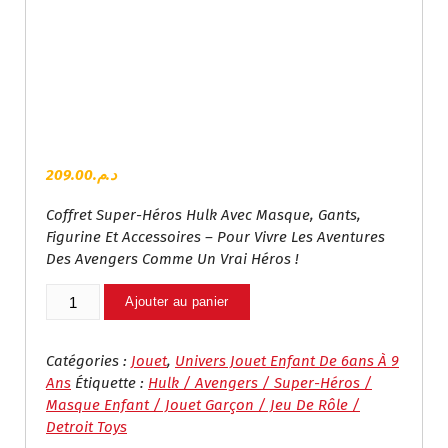
209.00
د.م.
Coffret Super-Héros Hulk Avec Masque, Gants,
Figurine Et Accessoires – Pour Vivre Les Aventures
Des Avengers Comme Un Vrai Héros !
Quantité
Ajouter au panier
De
Set
De
Catégories :
Jouet
,
Univers Jouet Enfant De 6ans À 9
Jeu
Ans
Étiquette :
Hulk / Avengers / Super-Héros /
Super
Masque Enfant / Jouet Garçon / Jeu De Rôle /
Héros
Detroit Toys