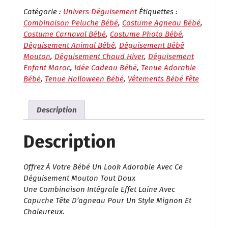
Déguisement
Bébé
Catégorie :
Univers Déguisement
Étiquettes :
Mouton
Combinaison Peluche Bébé
,
Costume Agneau Bébé
,
–
Costume Carnaval Bébé
,
Costume Photo Bébé
,
Costume
Déguisement Animal Bébé
,
Déguisement Bébé
Agneau
Mouton
,
Déguisement Chaud Hiver
,
Déguisement
Doux
Enfant Maroc
,
Idée Cadeau Bébé
,
Tenue Adorable
Avec
Bébé
,
Tenue Halloween Bébé
,
Vêtements Bébé Fête
Capuche
Description
Description
Offrez À Votre Bébé Un Look Adorable Avec Ce
Déguisement Mouton Tout Doux
Une Combinaison Intégrale Effet Laine Avec
Capuche Tête D’agneau Pour Un Style Mignon Et
Chaleureux.