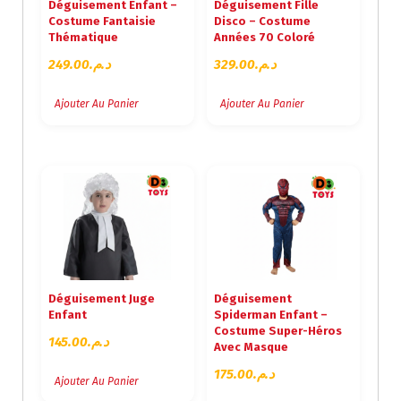
Déguisement Enfant –
Déguisement Fille
Costume Fantaisie
Disco – Costume
Thématique
Années 70 Coloré
249.00
د.م.
329.00
د.م.
Ajouter Au Panier
Ajouter Au Panier
Déguisement Juge
Déguisement
Enfant
Spiderman Enfant –
Costume Super-Héros
145.00
د.م.
Avec Masque
175.00
د.م.
Ajouter Au Panier